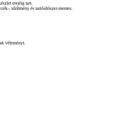
szlet erejéig tart.
ék-, sűrítmény és tartósítószer-mentes.
nak véleményt.