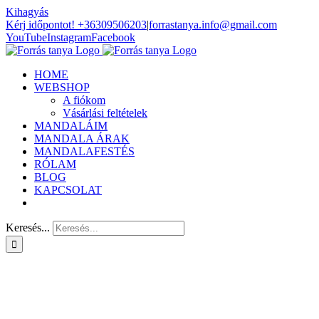
Kihagyás
Kérj időpontot! +36309506203
|
forrastanya.info@gmail.com
YouTube
Instagram
Facebook
HOME
WEBSHOP
A fiókom
Vásárlási feltételek
MANDALÁIM
MANDALA ÁRAK
MANDALAFESTÉS
RÓLAM
BLOG
KAPCSOLAT
Keresés...