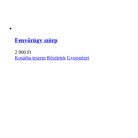
Fenyőrügy szörp
2 900
Ft
Kosárba teszem
Részletek
Gyorsnézet