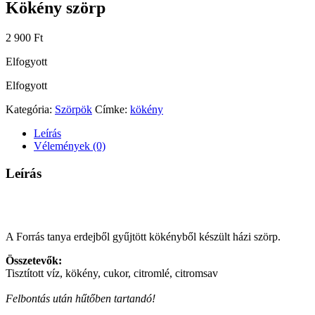
Kökény szörp
2 900
Ft
Elfogyott
Elfogyott
Kategória:
Szörpök
Címke:
kökény
Leírás
Vélemények (0)
Leírás
A Forrás tanya erdejből gyűjtött kökényből készült házi szörp.
Összetevők:
Tisztított víz, kökény, cukor, citromlé, citromsav
Felbontás után hűtőben tartandó!